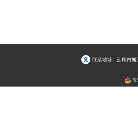
汕尾市知识产权信息公共服务平台
联系地址：汕尾市城
备案