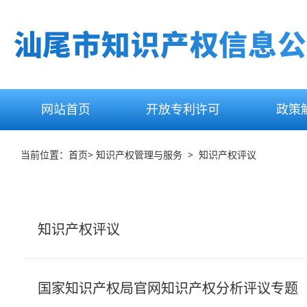
网站首页
开放专利许可
政策
当前位置：
首页
> 知识产权管理与服务 > 知识产权评议
知识产权评议
国家知识产权局官网知识产权分析评议专题